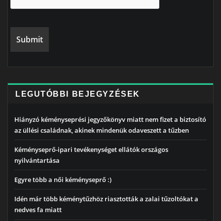
LEGUTÓBBI BEJEGYZÉSEK
Hiányzó kéményseprési jegyzőkönyv miatt nem fizet a biztosító
az üllési családnak, akinek mindenük odaveszett a tűzben
Kéményseprő-ipari tevékenységet ellátók országos
nyilvántartása
Egyre több a női kéményseprő :)
Idén már több kéménytűzhöz riasztották a zalai tűzoltókat a
nedves fa miatt