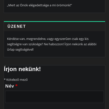
„Mert az Önök elégedettsége a mi örömünk!”
ÜZENET
Kérdése van, megrendelne, vagy egyszerűen csak egy kis
segítségre van szüksége? Ne habozzon! Írjon nekünk az alábbi
űrlap segítségével!
Írjon nekünk!
* Kötelező mező
Név
*