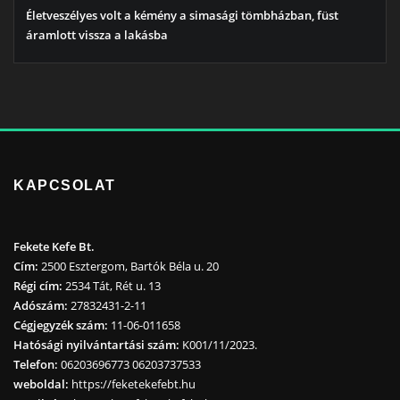
Életveszélyes volt a kémény a simasági tömbházban, füst
áramlott vissza a lakásba
KAPCSOLAT
Fekete Kefe Bt.
Cím:
2500 Esztergom, Bartók Béla u. 20
Régi cím:
2534 Tát, Rét u. 13
Adószám:
27832431-2-11
Cégjegyzék szám:
11-06-011658
Hatósági nyilvántartási szám:
K001/11/2023.
Telefon:
06203696773 06203737533
weboldal:
https://feketekefebt.hu