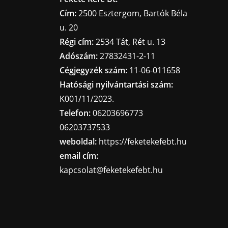
Cím:
2500 Esztergom, Bartók Béla
u. 20
Régi cím:
2534 Tát, Rét u. 13
Adószám:
27832431-2-11
Cégjegyzék szám:
11-06-011658
Hatósági nyilvántartási szám:
K001/11/2023.
Telefon:
06203696773
06203737533
weboldal:
https://feketekefebt.hu
email cím:
kapcsolat@feketekefebt.hu