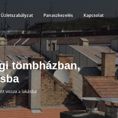
Üzletszabályzat
Panaszkezelés
Kapcsolat
ági tömbházban,
ásba
tt vissza a lakásba