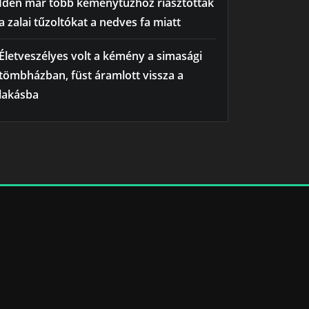
Idén már több kéménytűzhöz riasztották
a zalai tűzoltókat a nedves fa miatt
Életveszélyes volt a kémény a simasági
tömbházban, füst áramlott vissza a
lakásba