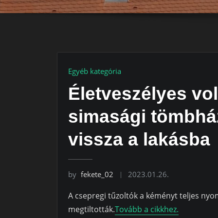
Egyéb kategória
Életveszélyes vo
simasági tömbház
vissza a lakásba
by
fekete_02
2023.01.26.
A csepregi tűzoltók a kéményt teljes nyo
megtiltották.
Tovább a cikkhez.