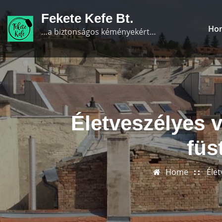
Skip
Fekete Kefe Bt.
to
Ho
…a biztonságos kéményekért…
content
Életveszélyes 
füs
Home
Élet