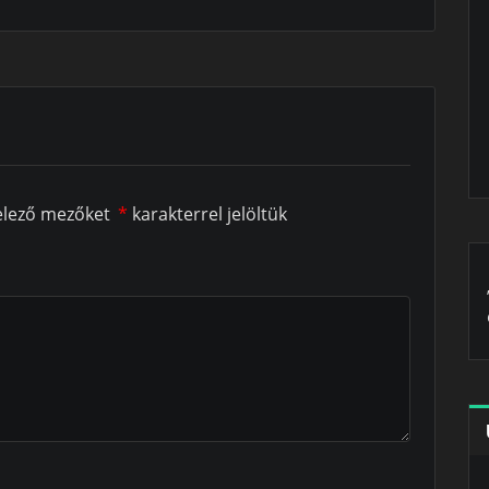
elező mezőket
*
karakterrel jelöltük