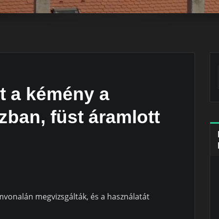
lt a kémény a
ban, füst áramlott
mvonalán megvizsgálták, és a használatát