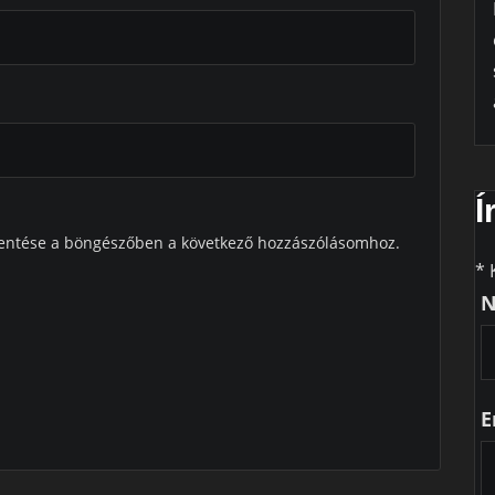
Í
entése a böngészőben a következő hozzászólásomhoz.
* 
E