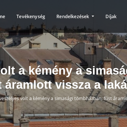
me
Tevékenység
Rendelkezések
Díjak
volt a kémény a simas
t áramlott vissza a lak
veszélyes volt a kémény a simasági tömbházban, füst áramlo