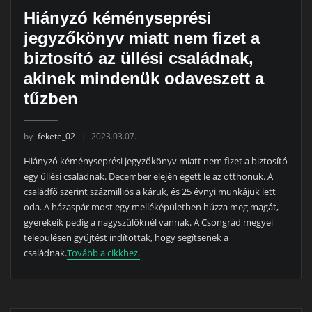
Hiányzó kéményseprési
jegyzőkönyv miatt nem fizet a
biztosító az üllési családnak,
akinek mindenük odaveszett a
tűzben
by
fekete_02
2023.03.07.
Hiányzó kéményseprési jegyzőkönyv miatt nem fizet a biztosító
egy üllési családnak. December elején égett le az otthonuk. A
családfő szerint százmilliós a káruk, és 25 évnyi munkájuk lett
oda. A házaspár most egy melléképületben húzza meg magát,
gyerekeik pedig a nagyszülőknél vannak. A Csongrád megyei
településen gyűjtést indítottak, hogy segítsenek a
családnak.
Tovább a cikkhez.