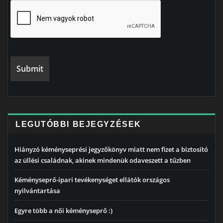
LEGUTÓBBI BEJEGYZÉSEK
Hiányzó kéményseprési jegyzőkönyv miatt nem fizet a biztosító
az üllési családnak, akinek mindenük odaveszett a tűzben
Kéményseprő-ipari tevékenységet ellátók országos
nyilvántartása
Egyre több a női kéményseprő :)