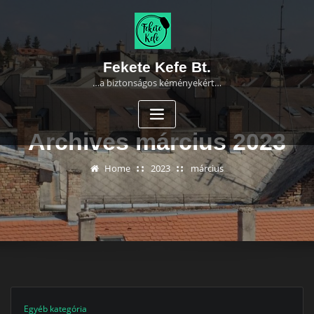
Skip
to
content
Fekete Kefe Bt.
…a biztonságos kéményekért…
Archives március 2023
Home
2023
március
Egyéb kategória