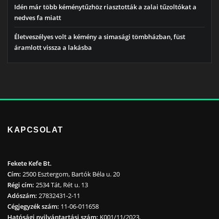
Idén már több kéménytűzhöz riasztották a zalai tűzoltókat a
nedves fa miatt
Életveszélyes volt a kémény a simasági tömbházban, füst
áramlott vissza a lakásba
KAPCSOLAT
Fekete Kefe Bt.
Cím:
2500 Esztergom, Bartók Béla u. 20
Régi cím:
2534 Tát, Rét u. 13
Adószám:
27832431-2-11
Cégjegyzék szám:
11-06-011658
Hatósági nyilvántartási szám:
K001/11/2023.