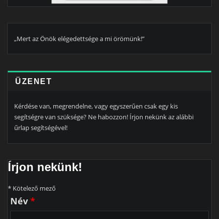
„Mert az Önök elégedettsége a mi örömünk!”
ÜZENET
Kérdése van, megrendelne, vagy egyszerűen csak egy kis
segítségre van szüksége? Ne habozzon! Írjon nekünk az alábbi
űrlap segítségével!
Írjon nekünk!
* Kötelező mező
Név
*