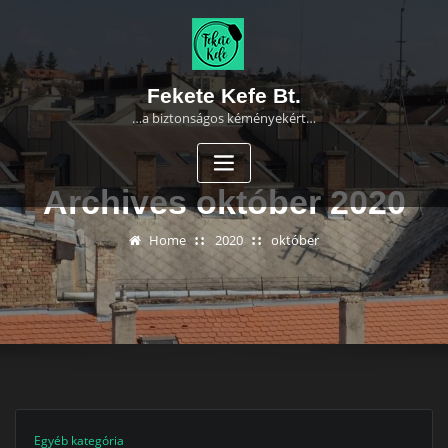
Skip
to
content
Fekete Kefe Bt.
…a biztonságos kéményekért…
Archives október 2020
Home
2020
október
Egyéb kategória