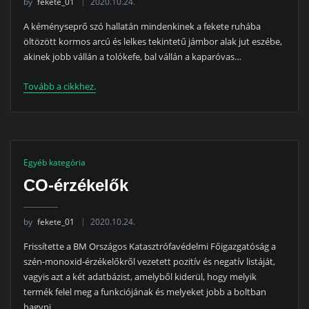
by
fekete_01
2020.10.24.
A kéményseprő szó hallatán mindenkinek a fekete ruhába
öltözött kormos arcú és lelkes tekintetű jámbor alak jut eszébe,
akinek jobb vállán a tolókefe, bal vállán a kaparóvas…
Tovább a cikkhez.
Egyéb kategória
CO-érzékelők
by
fekete_01
2020.10.24.
Frissítette a BM Országos Katasztrófavédelmi Főigazgatóság a
szén-monoxid-érzékelőkről vezetett pozitív és negatív listáját,
vagyis azt a két adatbázist, amelyből kiderül, hogy melyik
termék felel meg a funkciójának és melyeket jobb a boltban
hagyni…