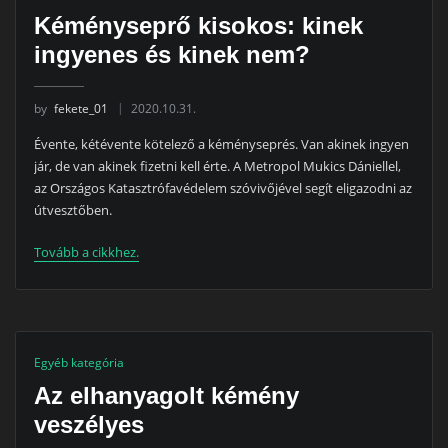
Kéményseprő kisokos: kinek
ingyenes és kinek nem?
by
fekete_01
2020.10.31.
Évente, kétévente kötelező a kéményseprés. Van akinek ingyen
jár, de van akinek fizetni kell érte. A Metropol Mukics Dániellel,
az Országos Katasztrófavédelem szóvivőjével segít eligazodni az
útvesztőben.
Tovább a cikkhez.
Egyéb kategória
Az elhanyagolt kémény
veszélyes