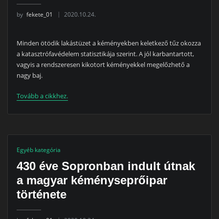
by
fekete_01
2020.10.24.
​Minden ötödik lakástüzet a kéményekben keletkező tűz okozza
a katasztrófavédelem statisztikája szerint. A jól karbantartott,
vagyis a rendszeresen kikotort kéményekkel megelőzhető a
nagy baj.
Tovább a cikkhez.
Egyéb kategória
430 éve Sopronban indult útnak
a magyar kéményseprőipar
története