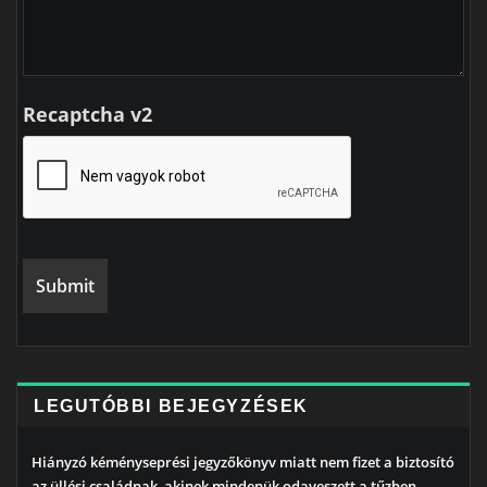
Recaptcha v2
LEGUTÓBBI BEJEGYZÉSEK
Hiányzó kéményseprési jegyzőkönyv miatt nem fizet a biztosító
az üllési családnak, akinek mindenük odaveszett a tűzben